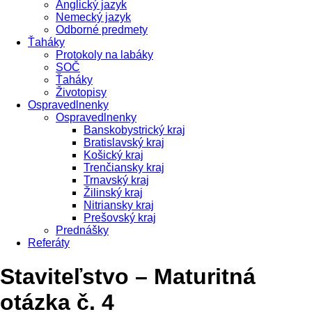
Anglický jazyk
Nemecký jazyk
Odborné predmety
Ťaháky
Protokoly na labáky
SOČ
Ťaháky
Životopisy
Ospravedlnenky
Ospravedlnenky
Banskobystrický kraj
Bratislavský kraj
Košický kraj
Trenčiansky kraj
Trnavský kraj
Žilinský kraj
Nitriansky kraj
Prešovský kraj
Prednášky
Referáty
Staviteľstvo – Maturitná
otázka č. 4