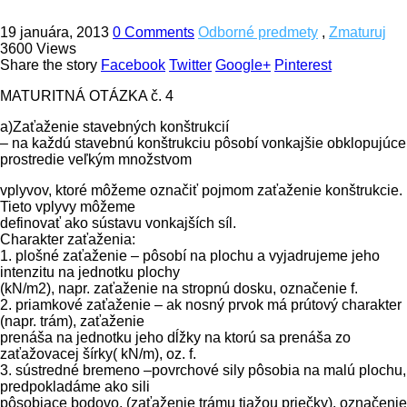
19 januára, 2013
0 Comments
Odborné predmety
,
Zmaturuj
3600 Views
Share the story
Facebook
Twitter
Google+
Pinterest
MATURITNÁ OTÁZKA č. 4
a)Zaťaženie stavebných konštrukcií
– na každú stavebnú konštrukciu pôsobí vonkajšie obklopujúce
prostredie veľkým množstvom
vplyvov, ktoré môžeme označiť pojmom zaťaženie konštrukcie.
Tieto vplyvy môžeme
definovať ako sústavu vonkajších síl.
Charakter zaťaženia:
1. plošné zaťaženie – pôsobí na plochu a vyjadrujeme jeho
intenzitu na jednotku plochy
(kN/m2), napr. zaťaženie na stropnú dosku, označenie f.
2. priamkové zaťaženie – ak nosný prvok má prútový charakter
(napr. trám), zaťaženie
prenáša na jednotku jeho dĺžky na ktorú sa prenáša zo
zaťažovacej šírky( kN/m), oz. f.
3. sústredné bremeno –povrchové sily pôsobia na malú plochu,
predpokladáme ako sili
pôsobiace bodovo. (zaťaženie trámu tiažou priečky), označenie