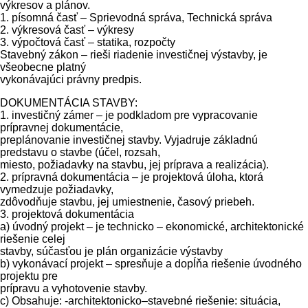
výkresov a plánov.
1. písomná časť – Sprievodná správa, Technická správa
2. výkresová časť – výkresy
3. výpočtová časť – statika, rozpočty
Stavebný zákon – rieši riadenie investičnej výstavby, je
všeobecne platný
vykonávajúci právny predpis.
DOKUMENTÁCIA STAVBY:
1. investičný zámer – je podkladom pre vypracovanie
prípravnej dokumentácie,
preplánovanie investičnej stavby. Vyjadruje základnú
predstavu o stavbe (účel, rozsah,
miesto, požiadavky na stavbu, jej príprava a realizácia).
2. prípravná dokumentácia – je projektová úloha, ktorá
vymedzuje požiadavky,
zdôvodňuje stavbu, jej umiestnenie, časový priebeh.
3. projektová dokumentácia
a) úvodný projekt – je technicko – ekonomické, architektonické
riešenie celej
stavby, súčasťou je plán organizácie výstavby
b) vykonávací projekt – spresňuje a dopĺňa riešenie úvodného
projektu pre
prípravu a vyhotovenie stavby.
c) Obsahuje: -architektonicko–stavebné riešenie: situácia,