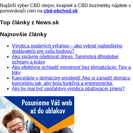
Najširší výber CBD olejov, kvapiek a CBD kozmetiky nájdete v
porovnávači cien na
cbd-obchod.sk
Top články z News.sk
Najnovšie články
Výrobca osobných výťahov – ako vybrať najlepšieho
dodávateľa pre vašu budovu?
Ako správne ošetrovať drevo: Tajomstvá dlhodobej
ochrany a krásy
Ako efektívne ochladiť miestnosť bez klimatizácie: Tipy a
triky
Kancelárie v domácom prostredí: Ako si zariadiť domácu
kanceláriu tak, aby bola funkčná a ergonomická.
Aký by mal byť spoľahlivý výrobca obaľovacej zmesi?