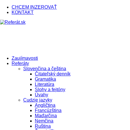
CHCEM INZEROVAŤ
KONTAKT
Zaujímavosti
Referáty
Slovenčina a čeština
Čitateľský denník
Gramatika
Literatúra
Slohy a fejtóny
Úvahy
Cudzie jazyky
Angličtina
Francúzština
Maďarčina
Nemčina
Ruština