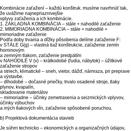
Kombinácie zaťažení – každú konštruk. musíme navrhnúť tak,
že uvážime najnepriaznivejšie
vplyvy zaťaženia a ich kombinácie.
1. ZÁKLADNÁ KOMBINÁCIA – stále + nahodilé zaťaženie
2. MIMORIADNA KOMBINÁCIA – stále + nahodilé +
mimoriadne zaťaženie
Podľa doby trvania a dĺžky pôsobenia delíme zaťaženie F:
v STÁLE G(g) – vlastná tiaž konštrukcie, zaťaženie zemín
horninovým
a zemným tlakom, zaťaženie predpätím
v NAHODILÉ V (v) – krátkodobé (ľudia, nábytok) – úžitkové
zaťaženie stropov
a striech, klimatické – sneh, vietor, dážď, námraza, pri preprave
a výstavbe.
– dlhodobé – dočasné priečky, trvalo osadené stroje, tlaky
plynov, kvapalín,
skladovanie materiálov
– mimoriadne – účinky zemetrasenia a seizmických vplyvov,
účinky výbuchov
a iných tlakových vĺn, zaťaženie spôsobené poruchou.
b) Projektová dokumentácia stavieb
Je súhrn technicko – ekonomických a organizačných údajov,