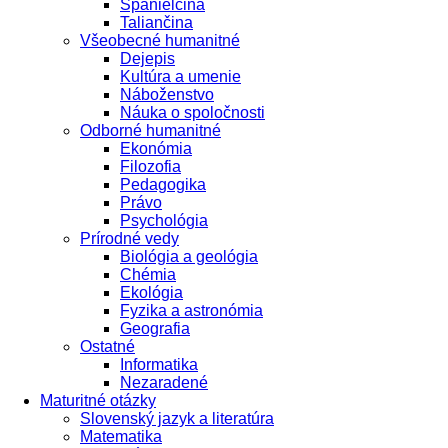
Španielčina
Taliančina
Všeobecné humanitné
Dejepis
Kultúra a umenie
Náboženstvo
Náuka o spoločnosti
Odborné humanitné
Ekonómia
Filozofia
Pedagogika
Právo
Psychológia
Prírodné vedy
Biológia a geológia
Chémia
Ekológia
Fyzika a astronómia
Geografia
Ostatné
Informatika
Nezaradené
Maturitné otázky
Slovenský jazyk a literatúra
Matematika