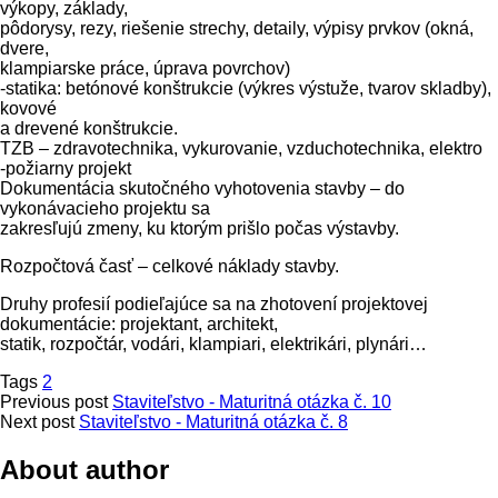
výkopy, základy,
pôdorysy, rezy, riešenie strechy, detaily, výpisy prvkov (okná,
dvere,
klampiarske práce, úprava povrchov)
-statika: betónové konštrukcie (výkres výstuže, tvarov skladby),
kovové
a drevené konštrukcie.
TZB – zdravotechnika, vykurovanie, vzduchotechnika, elektro
-požiarny projekt
Dokumentácia skutočného vyhotovenia stavby – do
vykonávacieho projektu sa
zakresľujú zmeny, ku ktorým prišlo počas výstavby.
Rozpočtová časť – celkové náklady stavby.
Druhy profesií podieľajúce sa na zhotovení projektovej
dokumentácie: projektant, architekt,
statik, rozpočtár, vodári, klampiari, elektrikári, plynári…
Tags
2
Previous post
Staviteľstvo - Maturitná otázka č. 10
Next post
Staviteľstvo - Maturitná otázka č. 8
About author