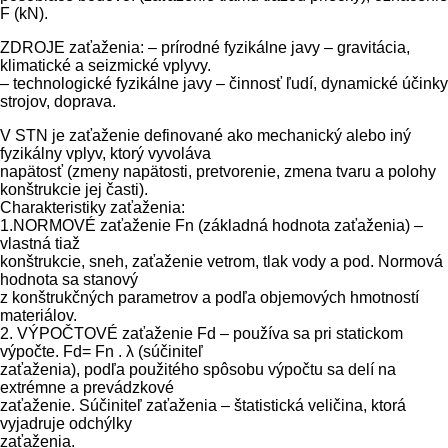
F (kN).
ZDROJE zaťaženia: – prírodné fyzikálne javy – gravitácia,
klimatické a seizmické vplyvy.
– technologické fyzikálne javy – činnosť ľudí, dynamické účinky
strojov, doprava.
V STN je zaťaženie definované ako mechanický alebo iný
fyzikálny vplyv, ktorý vyvoláva
napätosť (zmeny napätosti, pretvorenie, zmena tvaru a polohy
konštrukcie jej časti).
Charakteristiky zaťaženia:
1.NORMOVÉ zaťaženie Fn (základná hodnota zaťaženia) –
vlastná tiaž
konštrukcie, sneh, zaťaženie vetrom, tlak vody a pod. Normová
hodnota sa stanový
z konštrukčných parametrov a podľa objemových hmotností
materiálov.
2. VÝPOČTOVÉ zaťaženie Fd – používa sa pri statickom
výpočte. Fd= Fn . λ (súčiniteľ
zaťaženia), podľa použitého spôsobu výpočtu sa delí na
extrémne a prevádzkové
zaťaženie. Súčiniteľ zaťaženia – štatistická veličina, ktorá
vyjadruje odchýlky
zaťaženia.