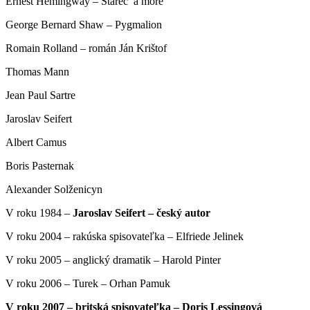
Ernest Hemingway – Starec a more
George Bernard Shaw – Pygmalion
Romain Rolland – román Ján Krištof
Thomas Mann
Jean Paul Sartre
Jaroslav Seifert
Albert Camus
Boris Pasternak
Alexander Solženicyn
V roku 1984 –
Jaroslav Seifert – český autor
V roku 2004 – rakúska spisovateľka – Elfriede Jelinek
V roku 2005 – anglický dramatik – Harold Pinter
V roku 2006 – Turek – Orhan Pamuk
V roku 2007 – britská spisovateľka – Doris Lessingová