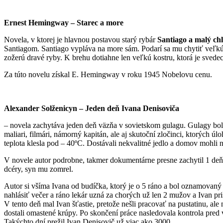
Ernest Hemingway – Starec a more
Novela, v ktorej je hlavnou postavou starý rybár
Santiago a malý ch
Santiagom. Santiago vypláva na more sám. Podarí sa mu chytiť veľkú 
zožerú dravé ryby. K brehu dotiahne len veľkú kostru, ktorá je svede
Za túto novelu získal E. Hemingway v roku 1945 Nobelovu cenu.
Alexander Solženicyn – Jeden deň Ivana Denisoviča
– novela zachytáva jeden deň väzňa v sovietskom gulagu. Gulagy boli u
maliari, filmári, námorný kapitán, ale aj skutoční zločinci, ktorých ú
teplota klesla pod – 40ºC. Dostávali nekvalitné jedlo a domov mohli n
V novele autor podrobne, takmer dokumentárne presne zachytil 1 deň 
dcéry, syn mu zomrel.
Autor si všíma Ivana od budíčka, ktorý je o 5 ráno a bol oznamovaný 
nahlásiť večer a ráno lekár uzná za chorých už len 2 mužov a Ivan pri
V tento deň mal Ivan šťastie, pretože nešli pracovať na pustatinu, al
dostali omastené krúpy. Po skončení práce nasledovala kontrola pred 
Takýchto dní prežil Ivan Denisovič už viac ako 3000.