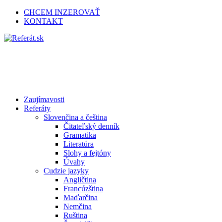
CHCEM INZEROVAŤ
KONTAKT
Zaujímavosti
Referáty
Slovenčina a čeština
Čitateľský denník
Gramatika
Literatúra
Slohy a fejtóny
Úvahy
Cudzie jazyky
Angličtina
Francúzština
Maďarčina
Nemčina
Ruština