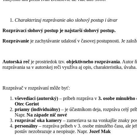
Charakterizuj rozprávanie ako slohový postup i útvar
Rozprávací slohový postup je najstarší slohový postup.
Rozprávanie
je zachytávanie udalostí v časovej postupnosti. Je založ
Autorská reč
je prostriedok tzv.
objektívneho rozprávania
. Autor 
rozprávania sa v autorskej reči využíva aj opis, charakteristika, úvaha
Rozprávač v rozprávaní môže byť:
vševediaci (autorský)
– príbeh rozpráva v
3. osobe minulého 
Otec Goriot
priamy (individuálny)
– je účastníkom deja, rozpráva celý prí
Napr.
Na západe nič nové
rozprávač oka kamery
– zameriava sa na vonkajšie znaky post
personálny
– rozpráva príbeh v 3. osobe minulého času, ale je
postáv nezobrazuje a neopisuje. Napr.
Jozef Mak