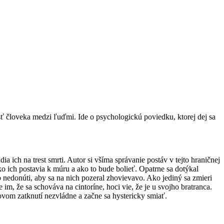
sť človeka medzi ľuďmi. Ide o psychologickú poviedku, ktorej dej sa
ia ich na trest smrti. Autor si všíma správanie postáv v tejto hraničnej
ko ich postavia k múru a ako to bude bolieť. Opatrne sa dotýkal
o nedonúti, aby sa na nich pozeral zhovievavo. Ako jediný sa zmieri
ie im, že sa schováva na cintoríne, hoci vie, že je u svojho bratranca.
isovom zatknutí nezvládne a začne sa hystericky smiať.