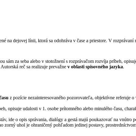
ené na dejovej línii, ktorá sa odohráva v čase a priestore. V rozprávaní 
ňou sám za seba alebo v stotožnení s rozprávačom rozvíja príbeh, opisu
. Autorská reč sa realizuje prevažne
v oblasti spisovného jazyka
.
času
z pozície nezainteresovaného pozorovateľa, objektívne referuje o 
beh, opisuje udalosti v 1. osobe prítomného alebo minulého času, charakt
áv, ide o opis správania, dialógy a gestá majú poukazovať na vnútro p
ho zorný uhol je ohraničený pohľadom jedinej postavy, prostredníctvom 