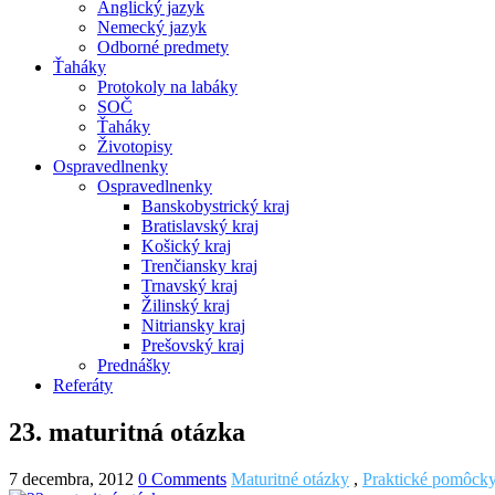
Anglický jazyk
Nemecký jazyk
Odborné predmety
Ťaháky
Protokoly na labáky
SOČ
Ťaháky
Životopisy
Ospravedlnenky
Ospravedlnenky
Banskobystrický kraj
Bratislavský kraj
Košický kraj
Trenčiansky kraj
Trnavský kraj
Žilinský kraj
Nitriansky kraj
Prešovský kraj
Prednášky
Referáty
23. maturitná otázka
7 decembra, 2012
0 Comments
Maturitné otázky
,
Praktické pomôck