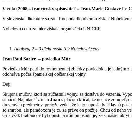
V roku 2008 – francúzsky spisovateľ – Jean-Marie Gustave Le C
V slovenskej literatúre sa zatiaľ nepodarilo nikomu získať Nobelovu 
Nobelovu cenu za mier získala organizácia UNICEF.
Analyzuj 2 – 3 diela nositeľov Nobelovej ceny
Jean Paul Sartre – poviedka Múr
Poviedka Múr patrí do rovnomennej zbierky poviedok a je jedným z ty
odohráva počas španielskej občianskej vojny.
Dej:
Skupina mužov, ktorí sa zúčastnili vojny, sa dostáva do väzenia. Vypoču
situácii. Najmladší z nich
Juan
s plačom kričal, že nechce zomrieť, 
drevených predmetov, pretože vedel, že je to naposledy. Hlavná post
so smrťou, ale paradoxom je to, že práve on prežije. Chcú od neho v
Gris však bratrancov byt opustil a iróniou osudu je, že si našiel úkry