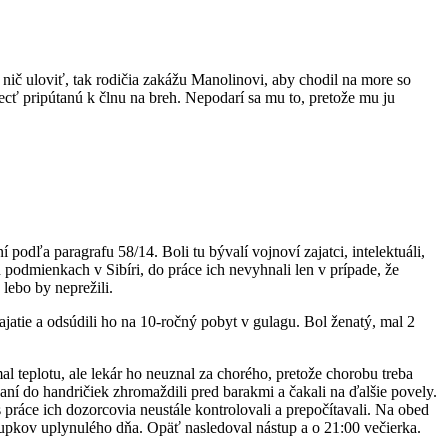
 nič uloviť, tak rodičia zakážu Manolinovi, aby chodil na more so
cť pripútanú k člnu na breh. Nepodarí sa mu to, pretože mu ju
podľa paragrafu 58/14. Boli tu bývalí vojnoví zajatci, intelektuáli,
h podmienkach v Sibíri, do práce ich nevyhnali len v prípade, že
lebo by neprežili.
atie a odsúdili ho na 10-ročný pobyt v gulagu. Bol ženatý, mal 2
l teplotu, ale lekár ho neuznal za chorého, pretože chorobu treba
aní do handričiek zhromaždili pred barakmi a čakali na ďalšie povely.
s práce ich dozorcovia neustále kontrolovali a prepočítavali. Na obed
stupkov uplynulého dňa. Opäť nasledoval nástup a o 21:00 večierka.