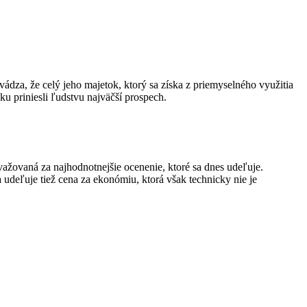
vádza, že celý jeho majetok, ktorý sa získa z priemyselného využitia
 priniesli ľudstvu najväčší prospech.
žovaná za najhodnotnejšie ocenenie, ktoré sa dnes udeľuje.
a udeľuje tiež cena za ekonómiu, ktorá však technicky nie je