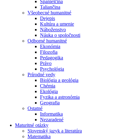
Španielčina
Taliančina
Všeobecné humanitné
Dejepis
Kultúra a umenie
Náboženstvo
Náuka o spoločnosti
Odborné humanitné
Ekonómia
Filozofia
Pedagogika
Právo
Psychológia
Prírodné vedy
Biológia a geológia
Chémia
Ekológia
Fyzika a astronómia
Geografia
Ostatné
Informatika
Nezaradené
Maturitné otázky
Slovenský jazyk a literatúra
Matematika