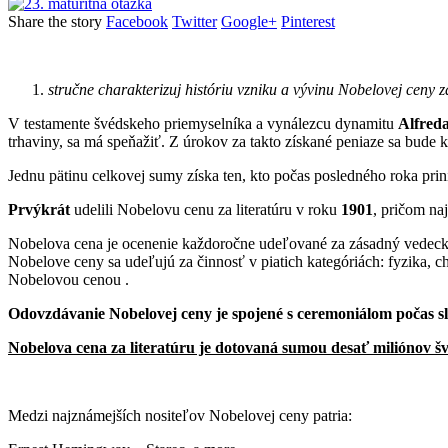
Share the story
Facebook
Twitter
Google+
Pinterest
stručne charakterizuj históriu vzniku a vývinu Nobelovej ceny za
V testamente švédskeho priemyselníka a vynálezcu dynamitu
Alfred
trhaviny, sa má speňažiť. Z úrokov za takto získané peniaze sa bud
Jednu pätinu celkovej sumy získa ten, kto počas posledného roka prini
Prvýkrát
udelili Nobelovu cenu za literatúru v roku
1901
, pričom naj
Nobelova cena je ocenenie každoročne udeľované za zásadný vedecký 
Nobelove ceny sa udeľujú za činnosť v piatich kategóriách: fyzika, ché
Nobelovou cenou .
Odovzdávanie Nobelovej ceny je spojené s ceremoniálom počas sl
Nobelova cena za literatúru je dotovaná sumou desať miliónov šv
Medzi najznámejších nositeľov Nobelovej ceny patria: