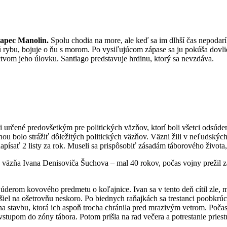
lapec Manolin.
Spolu chodia na more, ale keď sa im dlhší čas nepodarí
rybu, bojuje o ňu s morom. Po vysiľujúcom zápase sa ju pokúša dovlie
ctvom jeho úlovku. Santiago predstavuje hrdinu, ktorý sa nevzdáva.
rčené predovšetkým pre politických väzňov, ktorí boli všetci odsúdení 
lohou bolo strážiť dôležitých politických väzňov. Väzni žili v neľudskýc
apísať 2 listy za rok. Museli sa prispôsobiť zásadám táborového života, 
väzňa Ivana Denisoviča Šuchova – mal 40 rokov, počas vojny prežil zaj
úderom kovového predmetu o koľajnice. Ivan sa v tento deň cítil zle, ma
šiel na ošetrovňu neskoro. Po biednych raňajkách sa trestanci poobkrúc
e na stavbu, ktorá ich aspoň trocha chránila pred mrazivým vetrom. Poča
vstupom do zóny tábora. Potom prišla na rad večera a potrestanie prie