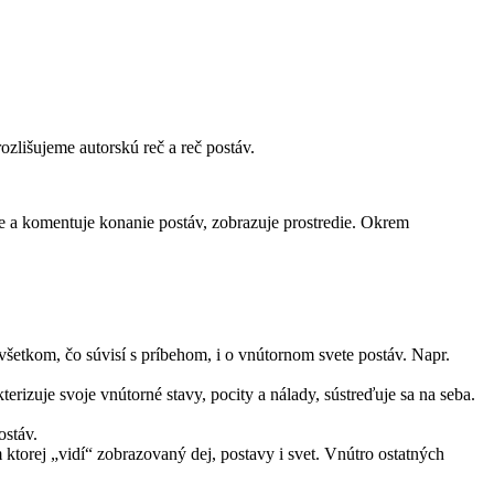
rozlišujeme autorskú reč a reč postáv.
je a komentuje konanie postáv, zobrazuje prostredie. Okrem
všetkom, čo súvisí s príbehom, i o vnútornom svete postáv.
Napr.
erizuje svoje vnútorné stavy, pocity a nálady, sústreďuje sa na seba.
ostáv.
ktorej „vidí“ zobrazovaný dej, postavy i svet. Vnútro ostatných