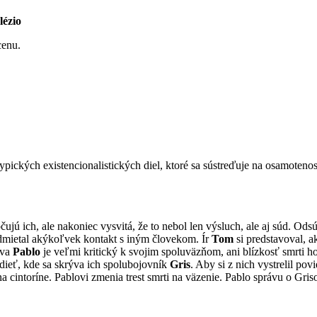
lézio
cenu.
pických existencionalistických diel, ktoré sa sústreďuje na osamoteno
jú ich, ale nakoniec vysvitá, že to nebol len výsluch, ale aj súd. Odsúd
odmietal akýkoľvek kontakt s iným človekom. Ír
Tom
si predstavoval, a
ava
Pablo
je veľmi kritický k svojim spoluväzňom, ani blízkosť smrti h
edieť, kde sa skrýva ich spolubojovník
Gris
. Aby si z nich vystrelil pov
t na cintoríne. Pablovi zmenia trest smrti na väzenie. Pablo správu o Gr