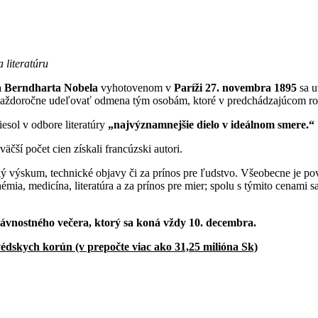
 literatúru
a Berndharta Nobela
vyhotovenom v
Paríži 27. novembra 1895
sa u
e každoročne udeľovať odmena tým osobám, ktoré v predchádzajúcom roku
esol v odbore literatúry
„najvýznamnejšie dielo v ideálnom smere.“
väčší počet cien získali francúzski autori.
výskum, technické objavy či za prínos pre ľudstvo. Všeobecne je pova
mia, medicína, literatúra a za prínos pre mier; spolu s týmito cenami s
ávnostného večera, ktorý sa koná vždy 10. decembra.
édskych korún (v prepočte viac ako 31,25 milióna Sk)