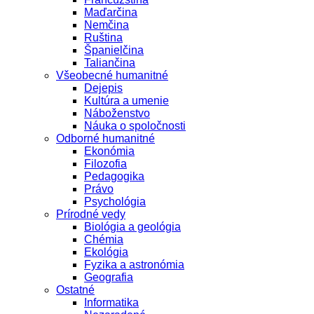
Maďarčina
Nemčina
Ruština
Španielčina
Taliančina
Všeobecné humanitné
Dejepis
Kultúra a umenie
Náboženstvo
Náuka o spoločnosti
Odborné humanitné
Ekonómia
Filozofia
Pedagogika
Právo
Psychológia
Prírodné vedy
Biológia a geológia
Chémia
Ekológia
Fyzika a astronómia
Geografia
Ostatné
Informatika