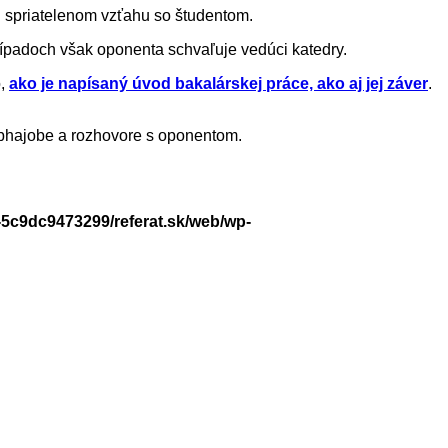
 spriatelenom vzťahu so študentom.
ípadoch však oponenta schvaľuje vedúci katedry.
o,
ako je napísaný úvod bakalárskej práce, ako aj jej záver
.
j obhajobe a rozhovore s oponentom.
-5c9dc9473299/referat.sk/web/wp-