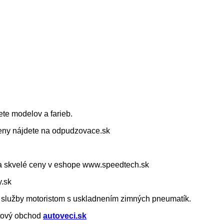
ete modelov a farieb.
ny nájdete na odpudzovace.sk
 za skvelé ceny v eshope www.speedtech.sk
y.sk
é služby motoristom s uskladnením zimných pneumatík.
etový obchod
autoveci.sk