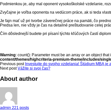
Podmienkou je, aby mal oponent vysokoškolské vzdelanie, rozu
Zvyčajne je voľba oponenta na vedúcom práce, ak si teda vlas
Je fajn mať už pri tvorbe záverečnej práce na pamäti, čo pred
Predsa len, nie vždy je čas na detailné preštudovanie celej prá
Čím dôslednejší budete pri písaní týchto kľúčových častí diplo
Warning
: count(): Parameter must be an array or an object tha
content/themes/highcriteria-premium-theme/includes/singl
Previous post
Investujte do svojho vzdelania! Štúdium MBA je 
Next post
Vážite si svoj čas?
About author
admin
221 posts