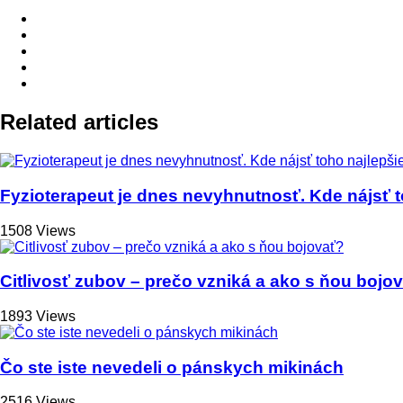
Related articles
Fyzioterapeut je dnes nevyhnutnosť. Kde nájsť 
1508 Views
Citlivosť zubov – prečo vzniká a ako s ňou bojo
1893 Views
Čo ste iste nevedeli o pánskych mikinách
2516 Views