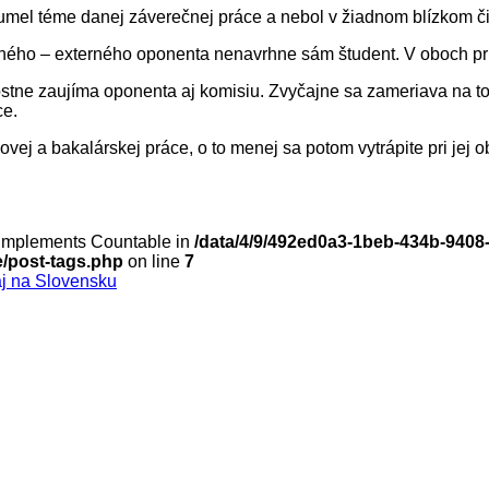
mel téme danej záverečnej práce a nebol v žiadnom blízkom či
tného – externého oponenta nenavrhne sám študent. V oboch pr
nostne zaujíma oponenta aj komisiu. Zvyčajne sa zameriava na t
ce.
movej a bakalárskej práce, o to menej sa potom vytrápite pri je
t implements Countable in
/data/4/9/492ed0a3-1beb-434b-9408
e/post-tags.php
on line
7
aj na Slovensku