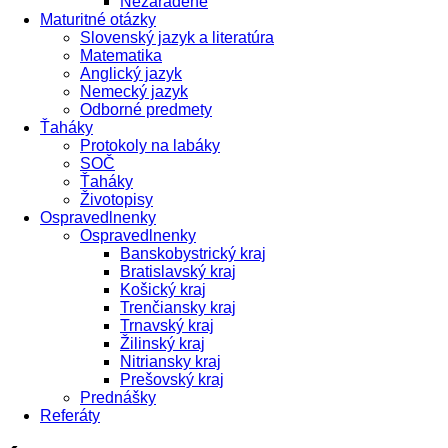
Nezaradené
Maturitné otázky
Slovenský jazyk a literatúra
Matematika
Anglický jazyk
Nemecký jazyk
Odborné predmety
Ťaháky
Protokoly na labáky
SOČ
Ťaháky
Životopisy
Ospravedlnenky
Ospravedlnenky
Banskobystrický kraj
Bratislavský kraj
Košický kraj
Trenčiansky kraj
Trnavský kraj
Žilinský kraj
Nitriansky kraj
Prešovský kraj
Prednášky
Referáty