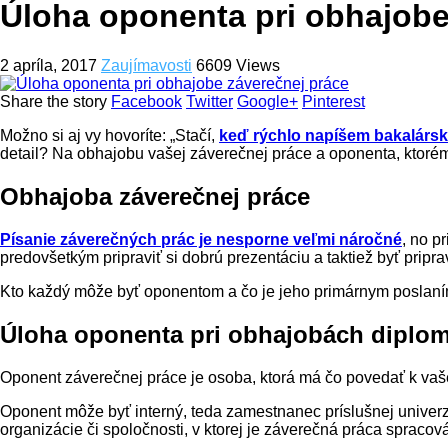
Úloha oponenta pri obhajobe
2 apríla, 2017
Zaujímavosti
6609 Views
Share the story
Facebook
Twitter
Google+
Pinterest
Možno si aj vy hovoríte: „Stačí,
keď rýchlo napíšem bakalárs
detail? Na obhajobu vašej záverečnej práce a oponenta, ktorém
Obhajoba záverečnej práce
Písanie záverečných prác je nesporne veľmi náročné
, no p
predovšetkým pripraviť si dobrú prezentáciu a taktiež byť pripr
Kto každý môže byť oponentom a čo je jeho primárnym poslan
Úloha oponenta pri obhajobách diplom
Oponent záverečnej práce je osoba, ktorá má čo povedať k vaš
Oponent môže byť interný, teda zamestnanec príslušnej univerzi
organizácie či spoločnosti, v ktorej je záverečná práca spracov