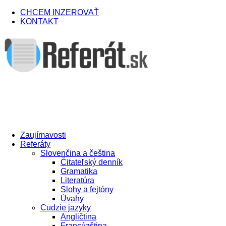
CHCEM INZEROVAŤ
KONTAKT
Zaujímavosti
Referáty
Slovenčina a čeština
Čitateľský denník
Gramatika
Literatúra
Slohy a fejtóny
Úvahy
Cudzie jazyky
Angličtina
Francúzština