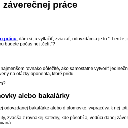
 záverečnej práce
ku prácu
, dám si ju vytlačiť, zviazať, odovzdám a je to.“ Lenže
u budete počas nej „čeliť“?
rinajmenšom rovnako dôležité, ako samostatne vytvoriť jedinečnú 
avený na otázky oponenta, ktoré prídu.
ím?
ovky alebo bakalárky
ej odovzdanej bakalárke alebo diplomovke, vypracúva k nej tot
ty, zväčša z rovnakej katedry, kde pôsobí aj vedúci danej záve
ávaná.