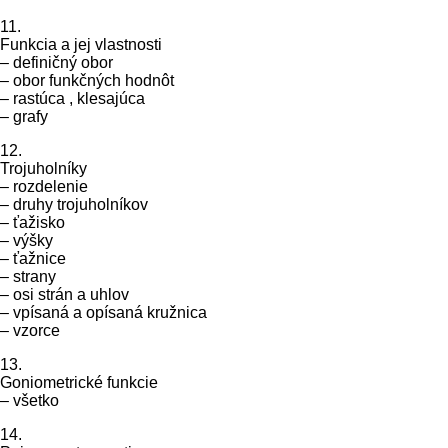
11.
Funkcia a jej vlastnosti
– definičný obor
– obor funkčných hodnôt
– rastúca , klesajúca
– grafy
12.
Trojuholníky
– rozdelenie
– druhy trojuholníkov
– ťažisko
– výšky
– ťažnice
– strany
– osi strán a uhlov
– vpísaná a opísaná kružnica
– vzorce
13.
Goniometrické funkcie
– všetko
14.