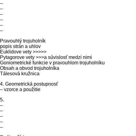
–
–
–
–
–
–
Pravouhlý trojuholník
popis strán a uhlov
Euklidove vety >>>>>
Pytagorove vety >>>a súvislosť medzi nimi
Goniometrické funkcie v pravouhlom trojuholníku
Obsah a obvod trojuholníka
Tálesová kružnica
4. Geometrická postupnosť
– vzorce a použitie
5.
–
–
–
–
–