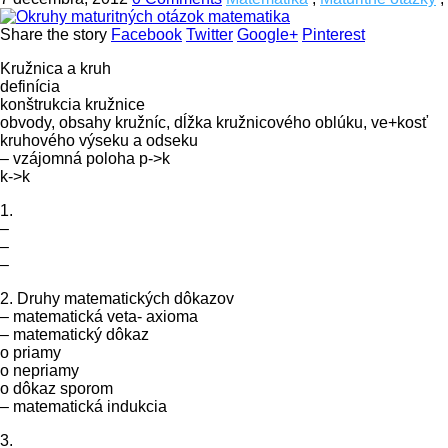
Share the story
Facebook
Twitter
Google+
Pinterest
Kružnica a kruh
definícia
konštrukcia kružnice
obvody, obsahy kružníc, dĺžka kružnicového oblúku, ve+kosť
kruhového výseku a odseku
– vzájomná poloha p->k
k->k
1.
–
–
–
2. Druhy matematických dôkazov
– matematická veta- axioma
– matematický dôkaz
o priamy
o nepriamy
o dôkaz sporom
– matematická indukcia
3.