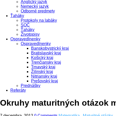
Anglický jazyk
Nemecký jazyk
Odborné predmety
Ťaháky
Protokoly na labáky
SOČ
Ťaháky
Životopisy
Ospravedlnenky
Ospravedlnenky
Banskobystrický kraj
Bratislavský kraj
Košický kraj
Trenčiansky kraj
Trnavský kraj
Žilinský kraj
Nitriansky kraj
Prešovský kraj
Prednášky
Referáty
Okruhy maturitných otázok 
7 decembra, 2012
0 Comments
Matematika
,
Maturitné otázky
,