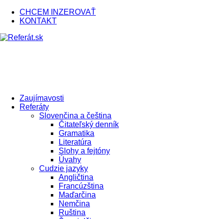
CHCEM INZEROVAŤ
KONTAKT
Zaujímavosti
Referáty
Slovenčina a čeština
Čitateľský denník
Gramatika
Literatúra
Slohy a fejtóny
Úvahy
Cudzie jazyky
Angličtina
Francúzština
Maďarčina
Nemčina
Ruština