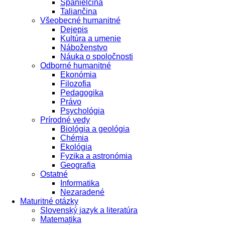
Španielčina
Taliančina
Všeobecné humanitné
Dejepis
Kultúra a umenie
Náboženstvo
Náuka o spoločnosti
Odborné humanitné
Ekonómia
Filozofia
Pedagogika
Právo
Psychológia
Prírodné vedy
Biológia a geológia
Chémia
Ekológia
Fyzika a astronómia
Geografia
Ostatné
Informatika
Nezaradené
Maturitné otázky
Slovenský jazyk a literatúra
Matematika