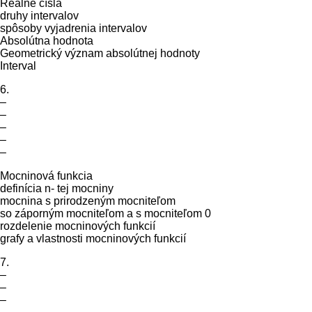
Reálne čísla
druhy intervalov
spôsoby vyjadrenia intervalov
Absolútna hodnota
Geometrický význam absolútnej hodnoty
Interval
6.
–
–
–
–
–
Mocninová funkcia
definícia n- tej mocniny
mocnina s prirodzeným mocniteľom
so záporným mocniteľom a s mocniteľom 0
rozdelenie mocninových funkcií
grafy a vlastnosti mocninových funkcií
7.
–
–
–