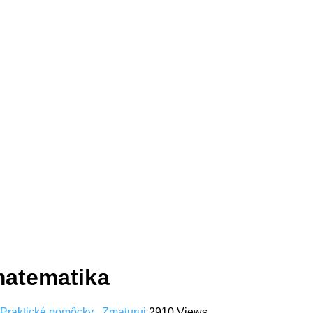
matematika
Praktické pomôcky
,
Zmaturuj
2910 Views