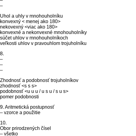
–
–
Uhol a uhly v mnohouholníku
konvexný < menej ako 180>
nekovexný <viac ako 180>
konvexné a nekonvexné mnohouholníky
súčet uhlov v mnohouholníkoch
veľkosti uhlov v pravouhlom trojuholníku
8.
–
–
–
Zhodnosť a podobnosť trojuholníkov
zhodnosť <s s s>
podobnosť <u u u / u s u / s u s>
pomer podobnosti
9. Aritmetická postupnosť
– vzorce a použitie
10.
Obor prirodzených čísel
– všetko