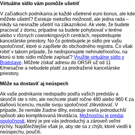
Virtuálne sídlo vám pomôže ušetriť
V začiatkoch podnikania je každé ušetrené euro bonus, ale kde
môžete ušetriť? Existuje niekoľko možností, ale jedna rada –
nikdy sa nesnažte ušetriť na zákazníkovi. Ak viete, že budete
pracovať z domu, prípadne sa budete pohybovať v teréne
alebo v rôznych coworkingových centrách, nepotrebujete
kancelárske priestory. No čo potrebujete je sídlo pre vašu
spoločnosť, ktoré si zapíšete do obchodného registra. Čo však
robiť v takom prípade, že nedisponujete nehnuteľnosťou, na
ktorú si toto sídlo môžete zapísať?
Využite virtuálne sídlo v
Bratislave
. Môžete získať adresu do ORSR už od 11
€/mesačne a nebudete platiť za predražené kancelárske
priestory.
Môže sa dostaviť aj neúspech
Ak vaše podnikanie nedopadlo podľa vašich predstáv a
skončili ste s ním, ale nechcete platiť ročne 480 alebo 960 € za
daňovú licenciu, musíte svoju spoločnosť zlikvidovať. V
prípade, že nemáte žiadne dlhy, existuje oveľa jednoduchší
spôsob ako komplikovaná likvidácia.
Možnosťou je predaj
spoločnosti
, ktorý je pre vás jednoduchý a zároveň veľmi
rýchly. Najdôležitejšie však je, aby ste sa z chýb, ktoré viedli k
neúspechu, poučili.