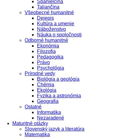
Španielčina
Taliančina
Všeobecné humanitné
Dejepis
Kultúra a umenie
Náboženstvo
Náuka o spoločnosti
Odborné humanitné
Ekonómia
Filozofia
Pedagogika
Právo
Psychológia
Prírodné vedy
Biológia a geológia
Chémia
Ekológia
Fyzika a astronómia
Geografia
Ostatné
Informatika
Nezaradené
Maturitné otázky
Slovenský jazyk a literatúra
Matematika