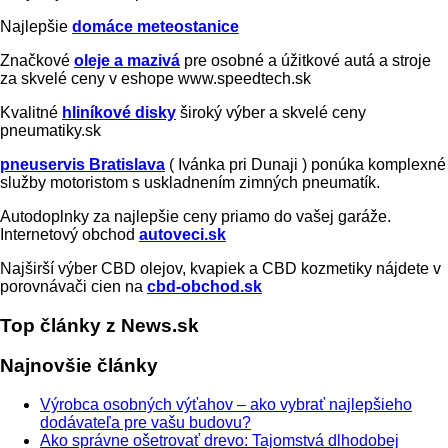
Najlepšie
domáce meteostanice
Značkové
oleje a mazivá
pre osobné a úžitkové autá a stroje
za skvelé ceny v eshope www.speedtech.sk
Kvalitné
hliníkové disky
široký výber a skvelé ceny
pneumatiky.sk
pneuservis Bratislava
( Ivánka pri Dunaji ) ponúka komplexné
služby motoristom s uskladnením zimných pneumatík.
Autodoplnky za najlepšie ceny priamo do vašej garáže.
Internetový obchod
autoveci.sk
Najširší výber CBD olejov, kvapiek a CBD kozmetiky nájdete v
porovnávači cien na
cbd-obchod.sk
Top články z News.sk
Najnovšie články
Výrobca osobných výťahov – ako vybrať najlepšieho
dodávateľa pre vašu budovu?
Ako správne ošetrovať drevo: Tajomstvá dlhodobej