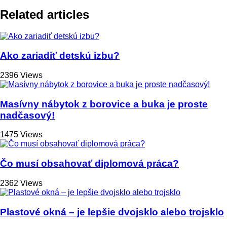
Related articles
Ako zariadiť detskú izbu?
2396 Views
Masívny nábytok z borovice a buka je proste
nadčasový!
1475 Views
Čo musí obsahovať diplomová práca?
2362 Views
Plastové okná – je lepšie dvojsklo alebo trojsklo