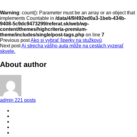
Warning
: count(): Parameter must be an array or an object that
implements Countable in
/data/4/9/492ed0a3-1beb-434b-
9408-5c9dc9473299/referat.sk/web/wp-
content/themes/highcriteria-premium-
theme/includes/single/post-tags.php
on line
7
Previous post
Ako si vybrať šperky na stužkovú
Next post
Aj strecha vášho auta môže na cestách vyzerať
skvele.
About author
admin
221 posts