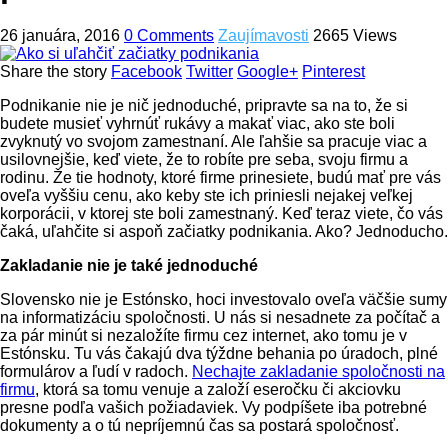
26 januára, 2016
0 Comments
Zaujímavosti
2665 Views
Share the story
Facebook
Twitter
Google+
Pinterest
Podnikanie nie je nič jednoduché, pripravte sa na to, že si
budete musieť vyhrnúť rukávy a makať viac, ako ste boli
zvyknutý vo svojom zamestnaní. Ale ľahšie sa pracuje viac a
usilovnejšie, keď viete, že to robíte pre seba, svoju firmu a
rodinu. Že tie hodnoty, ktoré firme prinesiete, budú mať pre vás
oveľa vyššiu cenu, ako keby ste ich priniesli nejakej veľkej
korporácii, v ktorej ste boli zamestnaný. Keď teraz viete, čo vás
čaká, uľahčite si aspoň začiatky podnikania. Ako? Jednoducho.
Zakladanie nie je také jednoduché
Slovensko nie je Estónsko, hoci investovalo oveľa väčšie sumy
na informatizáciu spoločnosti. U nás si nesadnete za počítač a
za pár minút si nezaložíte firmu cez internet, ako tomu je v
Estónsku. Tu vás čakajú dva týždne behania po úradoch, plné
formulárov a ľudí v radoch.
Nechajte zakladanie spoločnosti na
firmu
, ktorá sa tomu venuje a založí eseročku či akciovku
presne podľa vašich požiadaviek. Vy podpíšete iba potrebné
dokumenty a o tú nepríjemnú čas sa postará spoločnosť.