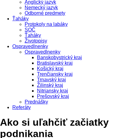
Anglický jazyk
Nemecký jazyk
Odborné predmety
Ťaháky
Protokoly na labáky
SOČ
Ťaháky
Životopisy
Ospravedlnenky
Ospravedlnenky
Banskobystrický kraj
Bratislavský kraj
Košický kraj
Trenčiansky kraj
Trnavský kraj
Žilinský kraj
Nitriansky kraj
Prešovský kraj
Prednášky
Referáty
Ako si uľahčiť začiatky
podnikania