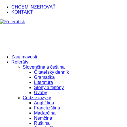
CHCEM INZEROVAŤ
KONTAKT
Zaujímavosti
Referáty
Slovenčina a čeština
Čitateľský denník
Gramatika
Literatúra
Slohy a fejtóny
Úvahy
Cudzie jazyky
Angličtina
Francúzština
Maďarčina
Nemčina
Ruština