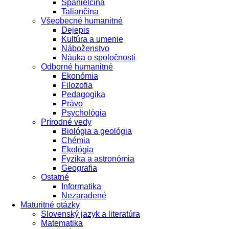
Španielčina
Taliančina
Všeobecné humanitné
Dejepis
Kultúra a umenie
Náboženstvo
Náuka o spoločnosti
Odborné humanitné
Ekonómia
Filozofia
Pedagogika
Právo
Psychológia
Prírodné vedy
Biológia a geológia
Chémia
Ekológia
Fyzika a astronómia
Geografia
Ostatné
Informatika
Nezaradené
Maturitné otázky
Slovenský jazyk a literatúra
Matematika