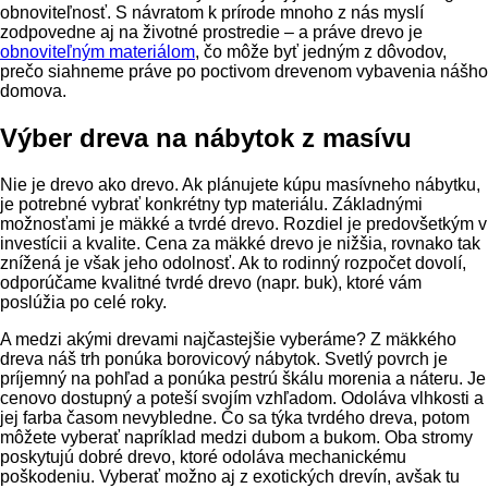
obnoviteľnosť. S návratom k prírode mnoho z nás myslí
zodpovedne aj na životné prostredie – a práve drevo je
obnoviteľným materiálom
, čo môže byť jedným z dôvodov,
prečo siahneme práve po poctivom drevenom vybavenia nášho
domova.
Výber dreva na nábytok z masívu
Nie je drevo ako drevo. Ak plánujete kúpu masívneho nábytku,
je potrebné vybrať konkrétny typ materiálu. Základnými
možnosťami je mäkké a tvrdé drevo. Rozdiel je predovšetkým v
investícii a kvalite. Cena za mäkké drevo je nižšia, rovnako tak
znížená je však jeho odolnosť. Ak to rodinný rozpočet dovolí,
odporúčame kvalitné tvrdé drevo (napr. buk), ktoré vám
poslúžia po celé roky.
A medzi akými drevami najčastejšie vyberáme? Z mäkkého
dreva náš trh ponúka borovicový nábytok. Svetlý povrch je
príjemný na pohľad a ponúka pestrú škálu morenia a náteru. Je
cenovo dostupný a poteší svojím vzhľadom. Odoláva vlhkosti a
jej farba časom nevybledne. Čo sa týka tvrdého dreva, potom
môžete vyberať napríklad medzi dubom a bukom. Oba stromy
poskytujú dobré drevo, ktoré odoláva mechanickému
poškodeniu. Vyberať možno aj z exotických drevín, avšak tu