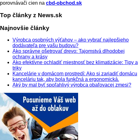
porovnávači cien na
cbd-obchod.sk
Top články z News.sk
Najnovšie články
Výrobca osobných výťahov – ako vybrať najlepšieho
dodávateľa pre vašu budovu?
Ako správne ošetrovať drevo: Tajomstvá dlhodobej
ochrany a krásy
Ako efektívne ochladiť miestnosť bez klimatizácie: Tipy a
triky
Kancelárie v domácom prostredí: Ako si zariadiť domácu
kanceláriu tak, aby bola funkčná a ergonomická.
Aký by mal byť spoľahlivý výrobca obaľovacej zmesi?