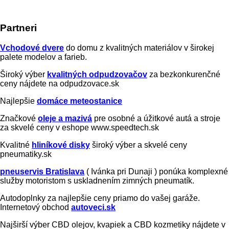
Partneri
Vchodové dvere
do domu z kvalitných materiálov v širokej
palete modelov a farieb.
Široký výber
kvalitných odpudzovačov
za bezkonkurenčné
ceny nájdete na odpudzovace.sk
Najlepšie
domáce meteostanice
Značkové
oleje a mazivá
pre osobné a úžitkové autá a stroje
za skvelé ceny v eshope www.speedtech.sk
Kvalitné
hliníkové disky
široký výber a skvelé ceny
pneumatiky.sk
pneuservis Bratislava
( Ivánka pri Dunaji ) ponúka komplexné
služby motoristom s uskladnením zimných pneumatík.
Autodoplnky za najlepšie ceny priamo do vašej garáže.
Internetový obchod
autoveci.sk
Najširší výber CBD olejov, kvapiek a CBD kozmetiky nájdete v