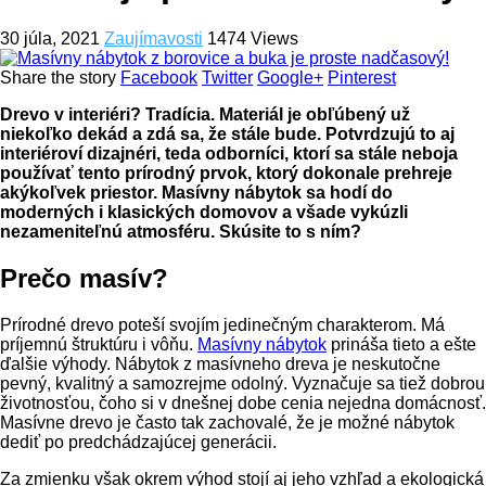
30 júla, 2021
Zaujímavosti
1474 Views
Share the story
Facebook
Twitter
Google+
Pinterest
Drevo v interiéri? Tradícia. Materiál je obľúbený už
niekoľko dekád a zdá sa, že stále bude. Potvrdzujú to aj
interiéroví dizajnéri, teda odborníci, ktorí sa stále neboja
používať tento prírodný prvok, ktorý dokonale prehreje
akýkoľvek priestor. Masívny nábytok sa hodí do
moderných i klasických domovov a všade vykúzli
nezameniteľnú atmosféru. Skúsite to s ním?
Prečo masív?
Prírodné drevo poteší svojím jedinečným charakterom. Má
príjemnú štruktúru i vôňu.
Masívny nábytok
prináša tieto a ešte
ďalšie výhody. Nábytok z masívneho dreva je neskutočne
pevný, kvalitný a samozrejme odolný. Vyznačuje sa tiež dobrou
životnosťou, čoho si v dnešnej dobe cenia nejedna domácnosť.
Masívne drevo je často tak zachovalé, že je možné nábytok
dediť po predchádzajúcej generácii.
Za zmienku však okrem výhod stojí aj jeho vzhľad a ekologická