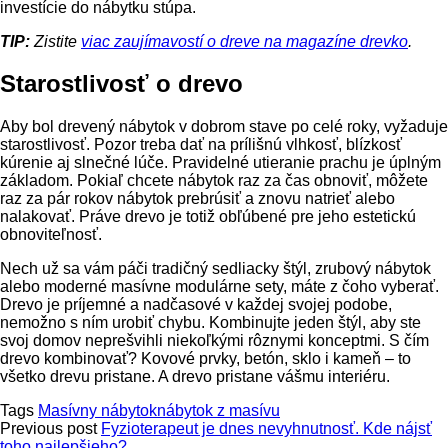
investície do nábytku stúpa.
TIP:
Zistite
viac zaujímavostí o dreve na magazíne drevko
.
Starostlivosť o drevo
Aby bol drevený nábytok v dobrom stave po celé roky, vyžaduje
starostlivosť. Pozor treba dať na prílišnú vlhkosť, blízkosť
kúrenie aj slnečné lúče. Pravidelné utieranie prachu je úplným
základom. Pokiaľ chcete nábytok raz za čas obnoviť, môžete
raz za pár rokov nábytok prebrúsiť a znovu natrieť alebo
nalakovať. Práve drevo je totiž obľúbené pre jeho estetickú
obnoviteľnosť.
Nech už sa vám páči tradičný sedliacky štýl, zrubový nábytok
alebo moderné masívne modulárne sety, máte z čoho vyberať.
Drevo je príjemné a nadčasové v každej svojej podobe,
nemožno s ním urobiť chybu. Kombinujte jeden štýl, aby ste
svoj domov neprešvihli niekoľkými rôznymi konceptmi. S čím
drevo kombinovať? Kovové prvky, betón, sklo i kameň – to
všetko drevu pristane. A drevo pristane vášmu interiéru.
Tags
Masívny nábytok
nábytok z masívu
Previous post
Fyzioterapeut je dnes nevyhnutnosť. Kde nájsť
toho najlepšieho?