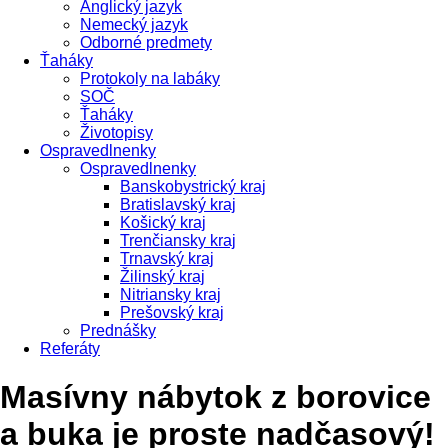
Anglický jazyk
Nemecký jazyk
Odborné predmety
Ťaháky
Protokoly na labáky
SOČ
Ťaháky
Životopisy
Ospravedlnenky
Ospravedlnenky
Banskobystrický kraj
Bratislavský kraj
Košický kraj
Trenčiansky kraj
Trnavský kraj
Žilinský kraj
Nitriansky kraj
Prešovský kraj
Prednášky
Referáty
Masívny nábytok z borovice
a buka je proste nadčasový!