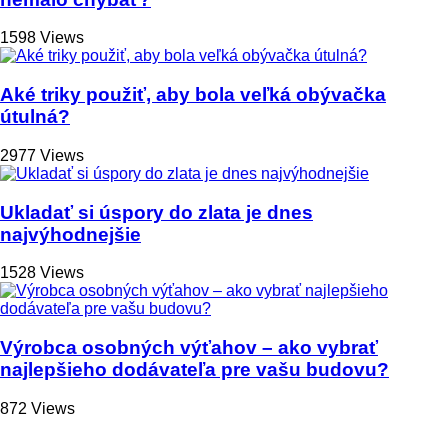
1598 Views
Aké triky použiť, aby bola veľká obývačka
útulná?
2977 Views
Ukladať si úspory do zlata je dnes
najvýhodnejšie
1528 Views
Výrobca osobných výťahov – ako vybrať
najlepšieho dodávateľa pre vašu budovu?
872 Views