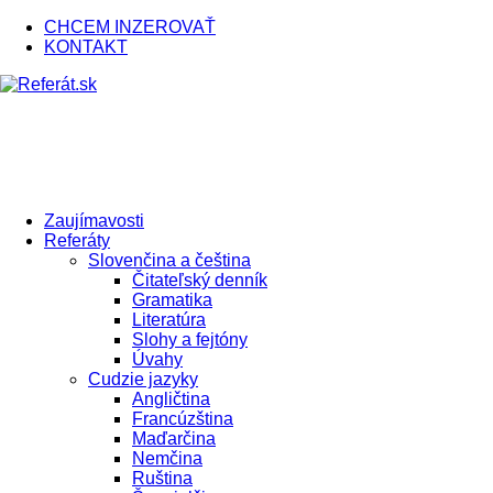
CHCEM INZEROVAŤ
KONTAKT
Zaujímavosti
Referáty
Slovenčina a čeština
Čitateľský denník
Gramatika
Literatúra
Slohy a fejtóny
Úvahy
Cudzie jazyky
Angličtina
Francúzština
Maďarčina
Nemčina
Ruština