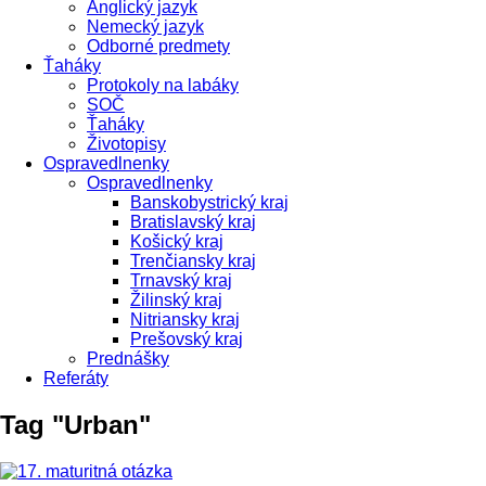
Anglický jazyk
Nemecký jazyk
Odborné predmety
Ťaháky
Protokoly na labáky
SOČ
Ťaháky
Životopisy
Ospravedlnenky
Ospravedlnenky
Banskobystrický kraj
Bratislavský kraj
Košický kraj
Trenčiansky kraj
Trnavský kraj
Žilinský kraj
Nitriansky kraj
Prešovský kraj
Prednášky
Referáty
Tag "Urban"