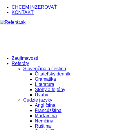
CHCEM INZEROVAŤ
KONTAKT
Zaujímavosti
Referáty
Slovenčina a čeština
Čitateľský denník
Gramatika
Literatúra
Slohy a fejtóny
Úvahy
Cudzie jazyky
Angličtina
Francúzština
Maďarčina
Nemčina
Ruština