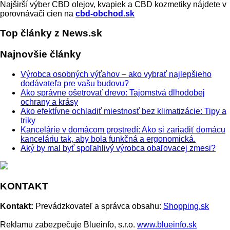
Najširší výber CBD olejov, kvapiek a CBD kozmetiky nájdete v
porovnávači cien na
cbd-obchod.sk
Top články z News.sk
Najnovšie články
Výrobca osobných výťahov – ako vybrať najlepšieho
dodávateľa pre vašu budovu?
Ako správne ošetrovať drevo: Tajomstvá dlhodobej
ochrany a krásy
Ako efektívne ochladiť miestnosť bez klimatizácie: Tipy a
triky
Kancelárie v domácom prostredí: Ako si zariadiť domácu
kanceláriu tak, aby bola funkčná a ergonomická.
Aký by mal byť spoľahlivý výrobca obaľovacej zmesi?
KONTAKT
Kontakt:
Prevádzkovateľ a správca obsahu:
Shopping.sk
Reklamu zabezpečuje Blueinfo, s.r.o.
www.blueinfo.sk