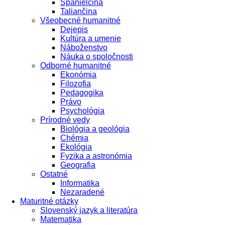
Španielčina
Taliančina
Všeobecné humanitné
Dejepis
Kultúra a umenie
Náboženstvo
Náuka o spoločnosti
Odborné humanitné
Ekonómia
Filozofia
Pedagogika
Právo
Psychológia
Prírodné vedy
Biológia a geológia
Chémia
Ekológia
Fyzika a astronómia
Geografia
Ostatné
Informatika
Nezaradené
Maturitné otázky
Slovenský jazyk a literatúra
Matematika