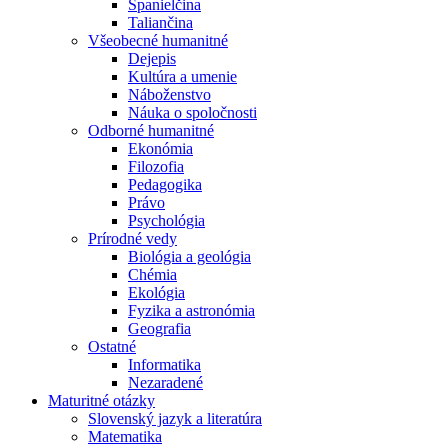
Španielčina
Taliančina
Všeobecné humanitné
Dejepis
Kultúra a umenie
Náboženstvo
Náuka o spoločnosti
Odborné humanitné
Ekonómia
Filozofia
Pedagogika
Právo
Psychológia
Prírodné vedy
Biológia a geológia
Chémia
Ekológia
Fyzika a astronómia
Geografia
Ostatné
Informatika
Nezaradené
Maturitné otázky
Slovenský jazyk a literatúra
Matematika