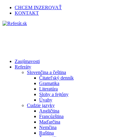
CHCEM INZEROVAŤ
KONTAKT
Zaujímavosti
Referáty
Slovenčina a čeština
Čitateľský denník
Gramatika
Literatúra
Slohy a fejtóny
Úvahy
Cudzie jazyky
Angličtina
Francúzština
Maďarčina
Nemčina
Ruština