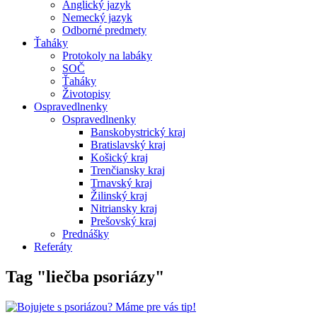
Anglický jazyk
Nemecký jazyk
Odborné predmety
Ťaháky
Protokoly na labáky
SOČ
Ťaháky
Životopisy
Ospravedlnenky
Ospravedlnenky
Banskobystrický kraj
Bratislavský kraj
Košický kraj
Trenčiansky kraj
Trnavský kraj
Žilinský kraj
Nitriansky kraj
Prešovský kraj
Prednášky
Referáty
Tag "liečba psoriázy"