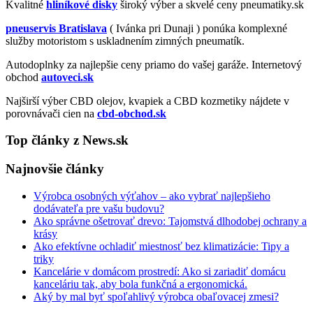
Kvalitné
hliníkové disky
široký výber a skvelé ceny pneumatiky.sk
pneuservis Bratislava
( Ivánka pri Dunaji ) ponúka komplexné
služby motoristom s uskladnením zimných pneumatík.
Autodoplnky za najlepšie ceny priamo do vašej garáže. Internetový
obchod
autoveci.sk
Najširší výber CBD olejov, kvapiek a CBD kozmetiky nájdete v
porovnávači cien na
cbd-obchod.sk
Top články z News.sk
Najnovšie články
Výrobca osobných výťahov – ako vybrať najlepšieho
dodávateľa pre vašu budovu?
Ako správne ošetrovať drevo: Tajomstvá dlhodobej ochrany a
krásy
Ako efektívne ochladiť miestnosť bez klimatizácie: Tipy a
triky
Kancelárie v domácom prostredí: Ako si zariadiť domácu
kanceláriu tak, aby bola funkčná a ergonomická.
Aký by mal byť spoľahlivý výrobca obaľovacej zmesi?