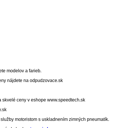
ete modelov a farieb.
ny nájdete na odpudzovace.sk
 za skvelé ceny v eshope www.speedtech.sk
y.sk
é služby motoristom s uskladnením zimných pneumatík.