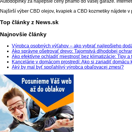
Autodoplnky za najlepšie ceny priamo do vašej garáže. Intern
Najširší výber CBD olejov, kvapiek a CBD kozmetiky nájdete v
Top články z News.sk
Najnovšie články
Výrobca osobných výťahov – ako vybrať najlepšieho dod
Ako správne ošetrovať drevo: Tajomstvá dlhodobej ochra
Ako efektívne ochladiť miestnosť bez klimatizácie: Tipy a t
Kancelárie v domácom prostredí: Ako si zariadiť domácu 
Aký by mal byť spoľahlivý výrobca obaľovacej zmesi?