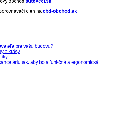
etový obchod
autoveci.sk
 porovnávači cien na
cbd-obchod.sk
ávateľa pre vašu budovu?
ny a krásy
riky
kanceláriu tak, aby bola funkčná a ergonomická.