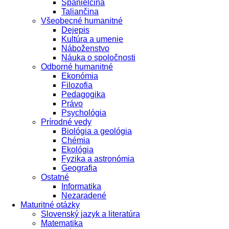
Španielčina
Taliančina
Všeobecné humanitné
Dejepis
Kultúra a umenie
Náboženstvo
Náuka o spoločnosti
Odborné humanitné
Ekonómia
Filozofia
Pedagogika
Právo
Psychológia
Prírodné vedy
Biológia a geológia
Chémia
Ekológia
Fyzika a astronómia
Geografia
Ostatné
Informatika
Nezaradené
Maturitné otázky
Slovenský jazyk a literatúra
Matematika