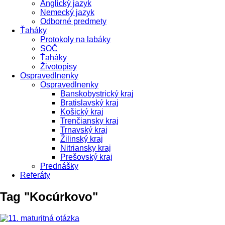
Anglický jazyk
Nemecký jazyk
Odborné predmety
Ťaháky
Protokoly na labáky
SOČ
Ťaháky
Životopisy
Ospravedlnenky
Ospravedlnenky
Banskobystrický kraj
Bratislavský kraj
Košický kraj
Trenčiansky kraj
Trnavský kraj
Žilinský kraj
Nitriansky kraj
Prešovský kraj
Prednášky
Referáty
Tag "Kocúrkovo"