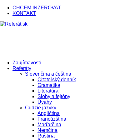
CHCEM INZEROVAŤ
KONTAKT
Zaujímavosti
Referáty
Slovenčina a čeština
Čitateľský denník
Gramatika
Literatúra
Slohy a fejtóny
Úvahy
Cudzie jazyky
Angličtina
Francúzština
Maďarčina
Nemčina
Ruština