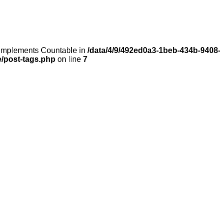
t implements Countable in
/data/4/9/492ed0a3-1beb-434b-9408
e/post-tags.php
on line
7