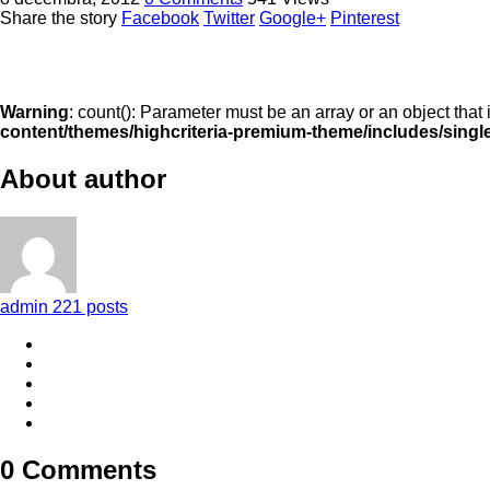
Share the story
Facebook
Twitter
Google+
Pinterest
Warning
: count(): Parameter must be an array or an object tha
content/themes/highcriteria-premium-theme/includes/singl
About author
admin
221 posts
0 Comments