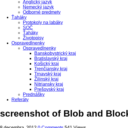
Anglický jazyk
Nemecký jazyk
Odborné predmety
Ťaháky
Protokoly na labáky
SOČ
Ťaháky
Životopisy
Ospravedlnenky
Ospravedlnenky
Banskobystrický kraj
Bratislavský kraj
Košický kraj
Trenčiansky kraj
Trnavský kraj
Žilinský kraj
Nitriansky kraj
Prešovský kraj
Prednášky
Referáty
screenshot of Blob and Bloc
8 decembra, 2012
0 Comments
541 Views