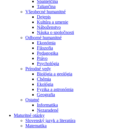
Španielčina
Taliančina
Všeobecné humanitné
Dejepis
Kultúra a umenie
Náboženstvo
Náuka o spoločnosti
Odborné humanitné
Ekonómia
Filozofia
Pedagogika
Právo
Psychológia
Prírodné vedy
Biológia a geológia
Chémia
Ekológia
Fyzika a astronómia
Geografia
Ostatné
Informatika
Nezaradené
Maturitné otázky
Slovenský jazyk a literatúra
Matematika