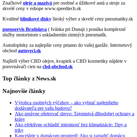
Značkové
oleje a mazivá
pre osobné a úžitkové autá a stroje za
skvelé ceny v eshope www.speedtech.sk
Kvalitné
hliníkové disky
široký výber a skvelé ceny pneumatiky.sk
pneuservis Bratislava
( Ivánka pri Dunaji ) ponúka komplexné
služby motoristom s uskladnením zimných pneumatík.
Autodoplnky za najlepšie ceny priamo do vašej garáže. Internetový
obchod
autoveci.sk
Najširší výber CBD olejov, kvapiek a CBD kozmetiky nájdete v
porovnávači cien na
cbd-obchod.sk
Top články z News.sk
Najnovšie články
Výrobca osobných výťahov – ako vybrať najlepšieho
dodávateľa pre vašu budovu?
Ako správne ošetrovať drevo: Tajomstvá dlhodobej ochrany a
krásy
Ako efektívne ochladiť miestnosť bez klimatizácie: Tipy a
triky
Kancelárie v domácom prostredí: Ako si zariadiť domácu