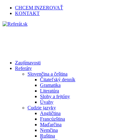
CHCEM INZEROVAŤ
KONTAKT
Zaujímavosti
Referáty
Slovenčina a čeština
Čitateľský denník
Gramatika
Literatúra
Slohy a fejtóny
Úvahy
Cudzie jazyky
Angličtina
Francúzština
Maďarčina
Nemčina
Ruština