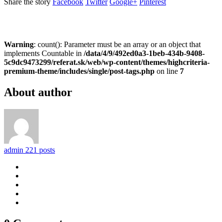
Share the story
Facebook
Twitter
Google+
Pinterest
Warning
: count(): Parameter must be an array or an object that
implements Countable in
/data/4/9/492ed0a3-1beb-434b-9408-
5c9dc9473299/referat.sk/web/wp-content/themes/highcriteria-
premium-theme/includes/single/post-tags.php
on line
7
About author
admin
221 posts