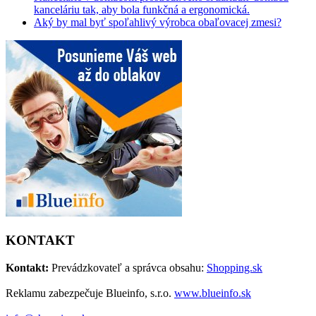
kanceláriu tak, aby bola funkčná a ergonomická.
Aký by mal byť spoľahlivý výrobca obaľovacej zmesi?
KONTAKT
Kontakt:
Prevádzkovateľ a správca obsahu:
Shopping.sk
Reklamu zabezpečuje Blueinfo, s.r.o.
www.blueinfo.sk