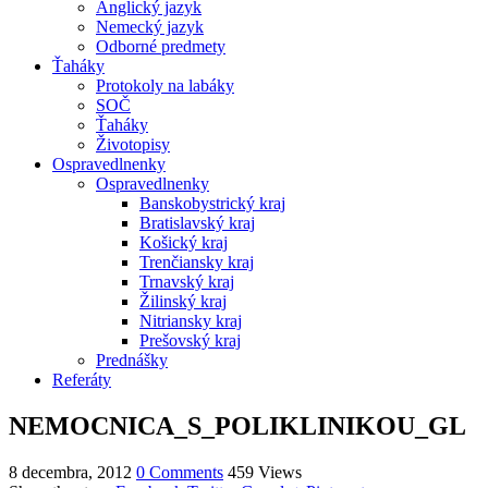
Anglický jazyk
Nemecký jazyk
Odborné predmety
Ťaháky
Protokoly na labáky
SOČ
Ťaháky
Životopisy
Ospravedlnenky
Ospravedlnenky
Banskobystrický kraj
Bratislavský kraj
Košický kraj
Trenčiansky kraj
Trnavský kraj
Žilinský kraj
Nitriansky kraj
Prešovský kraj
Prednášky
Referáty
NEMOCNICA_S_POLIKLINIKOU_GL
8 decembra, 2012
0 Comments
459 Views