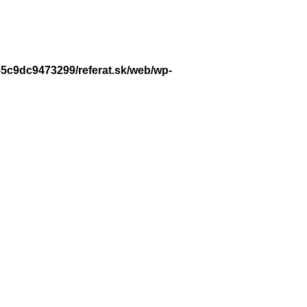
-5c9dc9473299/referat.sk/web/wp-