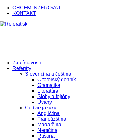
CHCEM INZEROVAŤ
KONTAKT
Zaujímavosti
Referáty
Slovenčina a čeština
Čitateľský denník
Gramatika
Literatúra
Slohy a fejtóny
Úvahy
Cudzie jazyky
Angličtina
Francúzština
Maďarčina
Nemčina
Ruština