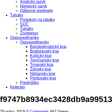
Anglický jazyk
Nemecký jazyk
Odborné predmety
Ťaháky
Protokoly na labáky
SOČ
Ťaháky
Životopisy
Ospravedlnenky
Ospravedlnenky
Banskobystrický kraj
Bratislavský kraj
Košický kraj
Trenčiansky kraj
Trnavský kraj
Žilinský kraj
Nitriansky kraj
Prešovský kraj
Prednášky
Referáty
f9747b8934ec3428db9a99513
25 mája, 2015
0 Comments
467 Views