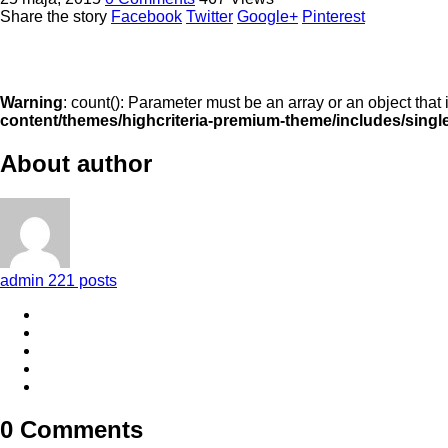
Share the story
Facebook
Twitter
Google+
Pinterest
Warning
: count(): Parameter must be an array or an object tha
content/themes/highcriteria-premium-theme/includes/singl
About author
admin
221 posts
0 Comments