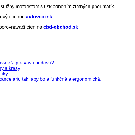
é služby motoristom s uskladnením zimných pneumatík.
etový obchod
autoveci.sk
 porovnávači cien na
cbd-obchod.sk
ávateľa pre vašu budovu?
ny a krásy
riky
kanceláriu tak, aby bola funkčná a ergonomická.