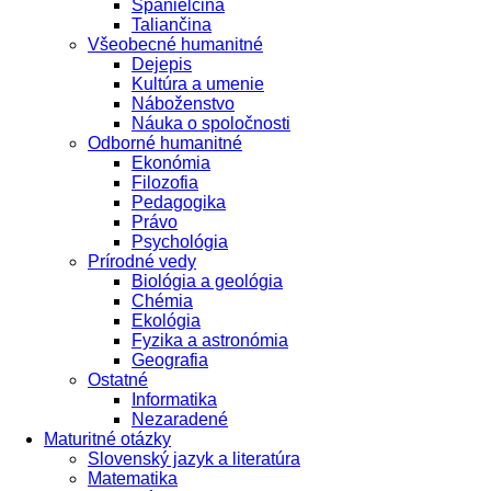
Španielčina
Taliančina
Všeobecné humanitné
Dejepis
Kultúra a umenie
Náboženstvo
Náuka o spoločnosti
Odborné humanitné
Ekonómia
Filozofia
Pedagogika
Právo
Psychológia
Prírodné vedy
Biológia a geológia
Chémia
Ekológia
Fyzika a astronómia
Geografia
Ostatné
Informatika
Nezaradené
Maturitné otázky
Slovenský jazyk a literatúra
Matematika