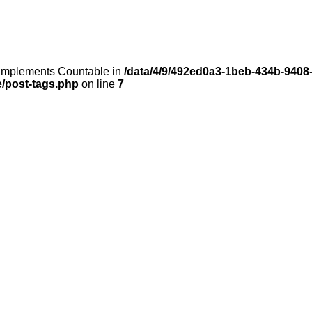
t implements Countable in
/data/4/9/492ed0a3-1beb-434b-9408
e/post-tags.php
on line
7