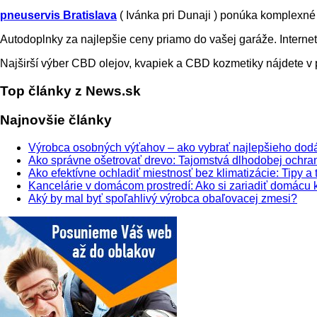
pneuservis Bratislava
( Ivánka pri Dunaji ) ponúka komplexn
Autodoplnky za najlepšie ceny priamo do vašej garáže. Intern
Najširší výber CBD olejov, kvapiek a CBD kozmetiky nájdete v
Top články z News.sk
Najnovšie články
Výrobca osobných výťahov – ako vybrať najlepšieho dod
Ako správne ošetrovať drevo: Tajomstvá dlhodobej ochra
Ako efektívne ochladiť miestnosť bez klimatizácie: Tipy a t
Kancelárie v domácom prostredí: Ako si zariadiť domácu 
Aký by mal byť spoľahlivý výrobca obaľovacej zmesi?