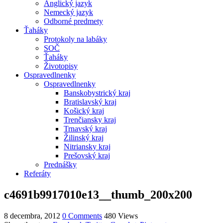
Anglický jazyk
Nemecký jazyk
Odborné predmety
Ťaháky
Protokoly na labáky
SOČ
Ťaháky
Životopisy
Ospravedlnenky
Ospravedlnenky
Banskobystrický kraj
Bratislavský kraj
Košický kraj
Trenčiansky kraj
Trnavský kraj
Žilinský kraj
Nitriansky kraj
Prešovský kraj
Prednášky
Referáty
c4691b9917010e13__thumb_200x200
8 decembra, 2012
0 Comments
480 Views