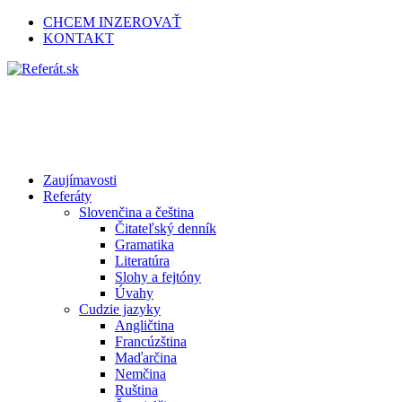
CHCEM INZEROVAŤ
KONTAKT
Zaujímavosti
Referáty
Slovenčina a čeština
Čitateľský denník
Gramatika
Literatúra
Slohy a fejtóny
Úvahy
Cudzie jazyky
Angličtina
Francúzština
Maďarčina
Nemčina
Ruština