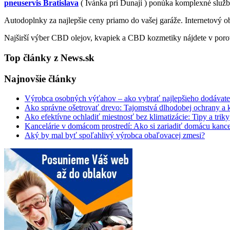
pneuservis Bratislava
( Ivánka pri Dunaji ) ponúka komplexné služ
Autodoplnky za najlepšie ceny priamo do vašej garáže. Internetový 
Najširší výber CBD olejov, kvapiek a CBD kozmetiky nájdete v poro
Top články z News.sk
Najnovšie články
Výrobca osobných výťahov – ako vybrať najlepšieho dodávate
Ako správne ošetrovať drevo: Tajomstvá dlhodobej ochrany a 
Ako efektívne ochladiť miestnosť bez klimatizácie: Tipy a triky
Kancelárie v domácom prostredí: Ako si zariadiť domácu kance
Aký by mal byť spoľahlivý výrobca obaľovacej zmesi?