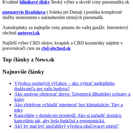
Kvalitné
hliníkové disky
široký výber a skvelé ceny pneumatiky.sk
pneuservis Bratislava
( Ivánka pri Dunaji ) ponúka komplexné
služby motoristom s uskladnením zimných pneumatík.
Autodoplnky za najlepšie ceny priamo do vašej garáže. Internetový
obchod
autoveci.sk
Najširší výber CBD olejov, kvapiek a CBD kozmetiky nájdete v
porovnávači cien na
cbd-obchod.sk
Top články z News.sk
Najnovšie články
Výrobca osobných výťahov – ako vybrať najlepšieho
dodávateľa pre vašu budovu?
Ako správne ošetrovať drevo: Tajomstvá dlhodobej ochrany a
krásy
Ako efektívne ochladiť miestnosť bez klimatizácie: Tipy a
triky
Kancelárie v domácom prostredí: Ako si zariadiť domácu
kanceláriu tak, aby bola funkčná a ergonomická.
Aký by mal byť spoľahlivý výrobca obaľovacej zmesi?