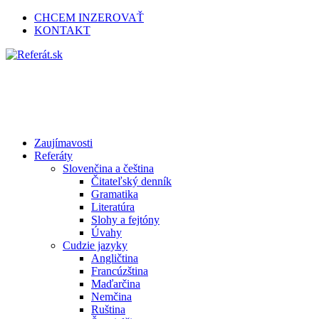
CHCEM INZEROVAŤ
KONTAKT
Zaujímavosti
Referáty
Slovenčina a čeština
Čitateľský denník
Gramatika
Literatúra
Slohy a fejtóny
Úvahy
Cudzie jazyky
Angličtina
Francúzština
Maďarčina
Nemčina
Ruština