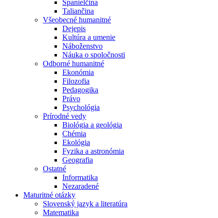
Španielčina
Taliančina
Všeobecné humanitné
Dejepis
Kultúra a umenie
Náboženstvo
Náuka o spoločnosti
Odborné humanitné
Ekonómia
Filozofia
Pedagogika
Právo
Psychológia
Prírodné vedy
Biológia a geológia
Chémia
Ekológia
Fyzika a astronómia
Geografia
Ostatné
Informatika
Nezaradené
Maturitné otázky
Slovenský jazyk a literatúra
Matematika