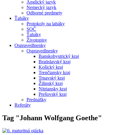
Anglický jazyk
Nemecký jazyk
Odborné predmety
Ťaháky
Protokoly na labáky
SOČ
Ťaháky
Životopisy
Ospravedlnenky
Ospravedlnenky
Banskobystrický kraj
Bratislavský kraj
Košický kraj
Trenčiansky kraj
Trnavský kraj
Žilinský kraj
Nitriansky kraj
Prešovský kraj
Prednášky
Referáty
Tag "Johann Wolfgang Goethe"