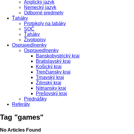
Anglický jazyk
Nemecký jazyk
Odborné predmety
Ťaháky
Protokoly na labáky
SOČ
Ťaháky
Životopisy
Ospravedlnenky
Ospravedlnenky
Banskobystrický kraj
Bratislavský kraj
Košický kraj
Trenčiansky kraj
Trnavský kraj
Žilinský kraj
Nitriansky kraj
Prešovský kraj
Prednášky
Referáty
Tag "games"
No Articles Found