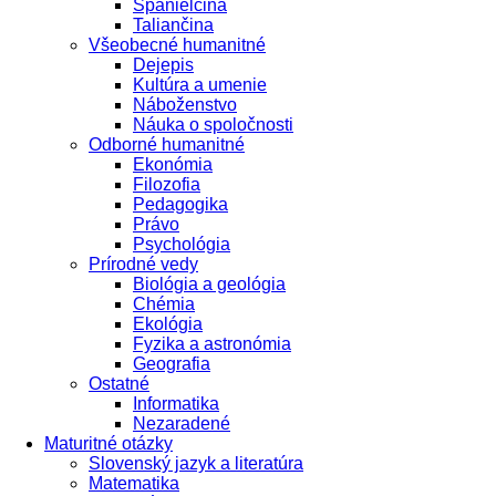
Španielčina
Taliančina
Všeobecné humanitné
Dejepis
Kultúra a umenie
Náboženstvo
Náuka o spoločnosti
Odborné humanitné
Ekonómia
Filozofia
Pedagogika
Právo
Psychológia
Prírodné vedy
Biológia a geológia
Chémia
Ekológia
Fyzika a astronómia
Geografia
Ostatné
Informatika
Nezaradené
Maturitné otázky
Slovenský jazyk a literatúra
Matematika