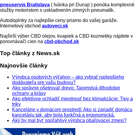
pneuservis Bratislava
( Ivánka pri Dunaji ) ponúka komplexné
služby motoristom s uskladnením zimných pneumatík.
Autodoplnky za najlepšie ceny priamo do vašej garáže.
Internetový obchod
autoveci.sk
Najširší výber CBD olejov, kvapiek a CBD kozmetiky nájdete v
porovnávači cien na
cbd-obchod.sk
Top články z News.sk
Najnovšie články
Výrobca osobných výťahov – ako vybrať najlepšieho
dodávateľa pre vašu budovu?
Ako správne ošetrovať drevo: Tajomstvá dlhodobej
ochrany a krásy
Ako efektívne ochladiť miestnosť bez klimatizácie: Tipy a
triky
Kancelárie v domácom prostredí: Ako si zariadiť domácu
kanceláriu tak, aby bola funkčná a ergonomická.
Aký by mal byť spoľahlivý výrobca obaľovacej zmesi?