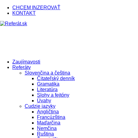
CHCEM INZEROVAŤ
KONTAKT
Zaujímavosti
Referáty
Slovenčina a čeština
Čitateľský denník
Gramatika
Literatúra
Slohy a fejtóny
Úvahy
Cudzie jazyky
Angličtina
Francúzština
Maďarčina
Nemčina
Ruština